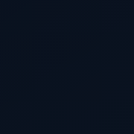
they never disappoint
九游体育直播-关于西汉姆内部会议纪要流
出：国际比赛日战术微调；英超使命明
确；医务组通报恢复的信息
2026-03-13 05:00:56
欧冠
486
英超西汉姆联 vs 切尔西2021425 0030主队分析西汉姆联在
32轮比赛过后取得了
九游体育电竞
16胜7平9负的
真人娱乐
成绩目
前位居联赛第五，距离第三。
世界国际赛事以及世界杯等等！每人都分工明确，确保每个