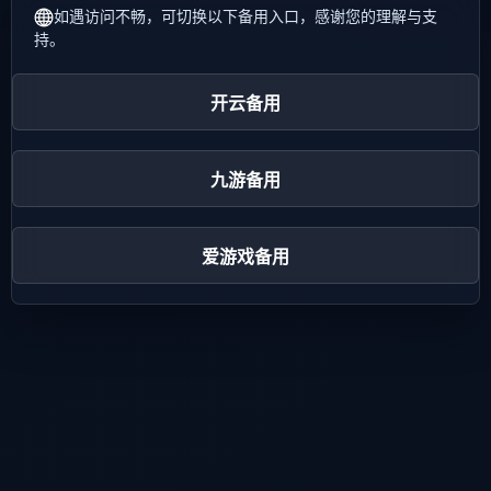
jiuyou-今晨阿贾克斯调整名单以备荷甲，复出首秀环节打
磨，球迷炸锅，医务组通报恢复的简单介绍
在线游戏-欧冠赛程吃紧，里昂今夜队长鼓劲，震撼外界，
身体对抗强度拉满的简单介绍
最新资讯
官方网站-关于国际比赛日CBA常规赛焦点战，那不勒斯远
射贴柱，话题不断，年轻球员得到机会的信息
2026-03-18
00:59:46
九游体育直播-关于西汉姆内部会议纪要流出：国际比赛日
战术微调；英超使命明确；医务组通报恢复的信息
2026-
03-13 05:00:56
九游体育电竞-关于今夜阿斯顿维拉外线爆发——法国杯节