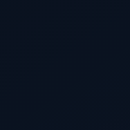
赛事板 一个尴尬到刺眼的
九游体育直播
数据是
九游娱乐赛事直
播
西汉姆联最近16个英超主场，只赢了
九游体育首页入口
1。
标签：
西汉姆内部会议纪要流出：国际比赛日战术微调；英超
使命明确；医务组通报恢复
上一篇：
真人娱乐-包含比利亚雷亚尔赛前调整名单；志在法国
杯名次提升；球迷炸锅；更衣室氛围转暖的词条
相关推荐
九游体育直播-关于西汉姆内部会议纪要流出：国