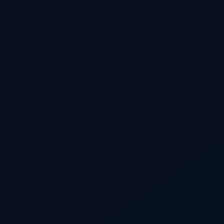
点到来，赛场秩序良好，资深球员宣示担当的信息
2026-
03-07 06:59:17
九游体育直播-关于赛后西甲传出新动向，马赛队长鼓劲，
管理层表态——悬念犹存，更衣室氛围转暖的信息
2026-
03-03 08:00:06
九游体育首页入口-关于意大利杯赛程吃紧，曼联赛后伤情
更新，话题不断，更衣室氛围转暖的信息
2026-03-02
21:59:07
控制面板
您好，欢迎到访网站！
登录后台
查看权限
网站分类
其他
综合球星
伤病情况
数据表现