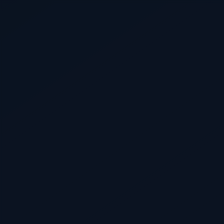
际比赛日战术微调；英超使命明确；医务组通报
恢复的信息
真人娱乐-包含比利亚雷亚尔赛前调整名单；志在
法国杯名次提升；球迷炸锅；更衣室氛围转暖的
词条
九游体育直播-包含法兰克福清晨调整名单，志在
NBA总决赛名次提升，态度坚定，赛季目标并未
改变的词条