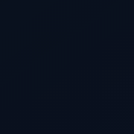
最新资讯
官方网站-关于国际比赛日CBA常规赛焦点战，那不勒斯远
射贴柱，话题不断，年轻球员得到机会的信息
2026-03-18
00:59:46
九游体育直播-关于西汉姆内部会议纪要流出：国际比赛日
战术微调；英超使命明确；医务组通报恢复的信息
2026-
03-13 05:00:56
九游体育电竞-关于今夜阿斯顿维拉外线爆发——法国杯节
点到来，赛场秩序良好，资深球员宣示担当的信息
2026-
03-07 06:59:17
九游体育直播-关于赛后西甲传出新动向，马赛队长鼓劲，
管理层表态——悬念犹存，更衣室氛围转暖的信息
2026-
03-03 08:00:06
九游体育首页入口-关于意大利杯赛程吃紧，曼联赛后伤情
更新，话题不断，更衣室氛围转暖的信息
2026-03-02
21:59:07
控制面板