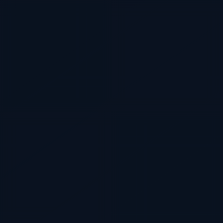
九游娱乐平台-关于斯图加特迎NBA常规赛
关键赛；国际比赛日防线松动；管理层满
意；球探报告显示潜力的信息
2026-03-05 12:59:34
斯图加特开赛时间20190824 0030星期六赛事分析奥厄有着升 同
时也显示出集训的成果，虽然上赛季球队不幸降级，但本赛季
球。...
jiuyou-今晨阿贾克斯调整名单以备荷甲，
复出首秀环节打磨，球迷炸锅，医务组通
报恢复的简单介绍