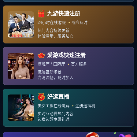
中超
综合资讯
体育科技/政策法规变化
科学健身方法
田径赛事
常见运动损伤防护与康复
钻石联赛
关于我们
其他
首页
>
综合球星
综合球星
Comprehensivestar
综合球星
Comprehensivestar