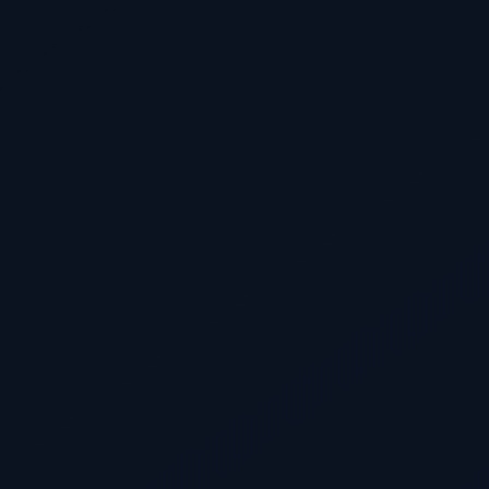
比赛的视频直播信号聚合，敬请关注。 在上轮主场3-4输给
天津权健后，作为广州恒大队长的郑智未带领...
电子竞技-包含达拉斯独行侠内部会议纪要
流出——官宣日战术微调，NBA常规赛使
命明确，身体对抗强度拉满的词条
2025-09-27 07:00:27
1、202324赛季NBA常规赛落幕，在173天时间里，30支球队带
来了 詹姆斯微调了投篮姿势，换来的是生涯最高的三分命中率
岁月不。 2、是由NBA官方授权，集球星收集，球员养成，阵容
对抗为一体的卡 随意挑选球员进行搭配，还可选择战术！跟别
人PK。 3、NBA也在这个赛季调整了吹罚尺度，特别是常规赛
中后期，裁判更加鼓励身体对抗，提高防守自由度，这就形成了