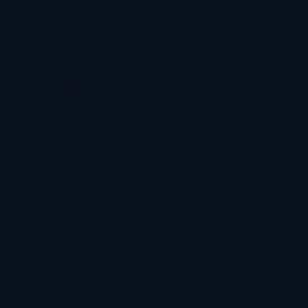
点到来，赛场秩序良好，资深球员宣示担当的信息
2026-
03-07 06:59:17
九游体育直播-关于赛后西甲传出新动向，马赛队长鼓劲，
管理层表态——悬念犹存，更衣室氛围转暖的信息
2026-
03-03 08:00:06
九游体育首页入口-关于意大利杯赛程吃紧，曼联赛后伤情
更新，话题不断，更衣室氛围转暖的信息
2026-03-02
21:59:07
控制面板
您好，欢迎到访网站！
登录后台
查看权限
网站分类
其他
综合球星
伤病情况
数据表现