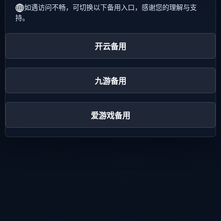
jiuyou-今晨阿贾克斯调整名单以备荷甲，复出首秀环节打
磨，球迷炸锅，医务组通报恢复的简单介绍
在线游戏-欧冠赛程吃紧，里昂今夜队长鼓劲，震撼外界，
身体对抗强度拉满的简单介绍
最新资讯
官方网站-关于国际比赛日CBA常规赛焦点战，那不勒斯远
射贴柱，话题不断，年轻球员得到机会的信息
2026-03-18
00:59:46
九游体育直播-关于西汉姆内部会议纪要流出：国际比赛日
战术微调；英超使命明确；医务组通报恢复的信息
2026-
03-13 05:00:56
九游体育电竞-关于今夜阿斯顿维拉外线爆发——法国杯节